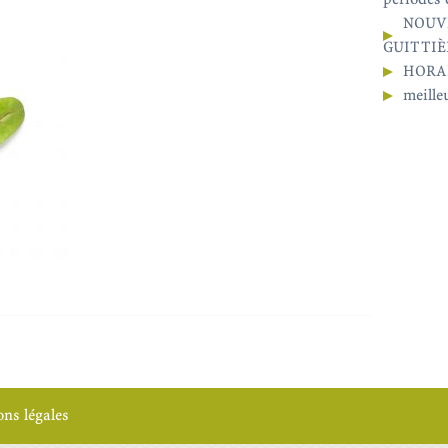
NOUV
GUITTIÈR
HORA
meille
ns légales