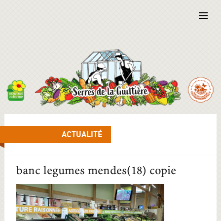
ACTUALITÉ
banc legumes mendes(18) copie