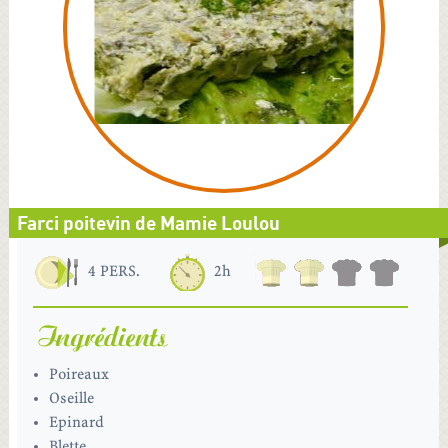
Farci poitevin de Mamie Loulou
4 PERS.
2h
Poireaux
Oseille
Epinard
Blette