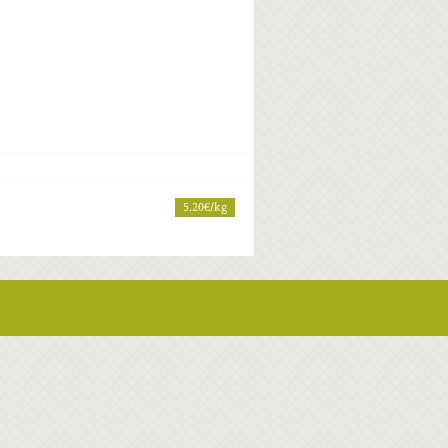
5.20€/kg